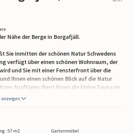
out of 5
iere
 Nähe der Berge in Borgafjäll.
ßt Sie inmitten der schönen Natur Schwedens
g verfügt über einen schönen Wohnraum, der
wird und Sie mit einer Fensterfront über die
nd Ihnen einen schönen Blick auf die Natur
iven Ausflügen dient Ihnen die kleine Sauna im
 anzeigen
f und erkunden Sie die Wanderwege in der
und Ihren Hunden können Sie einen tollen
nd diesen mit steilen Bergwanderpfaden
g : 57 m2
Gartenmöbel