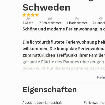
Schweden
5 Gäste
2 Schlafzimmer
1 Badezimmer
2 Haust
Schöne und moderne Ferienwohnung in der
Die lichtdurchflutete Ferienwohnung hei
willkommen. Die kompakte Ferienwohnun
zum natürlichen Treffpunkt Ihrer Familie 
gesamte Fläche des Raumes überzeugen u
geben wird. Für die Entspannung nach akt
Badezimmer.
Mehr
Machen Sie sich nach Ihrem Frühstück au
Eigenschaften
Umgebung. Gemeinsam mit Ihrer Familie 
Ausflug zum Borga-Hügel unternehmen u
Aussicht über Landschaft
Ferienwohnun