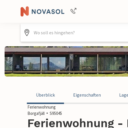
+4940688715475
Überblick
Eigenschaften
Lag
Ferienwohnung
Borgafjäll
S95045
Ferienwohnung - B