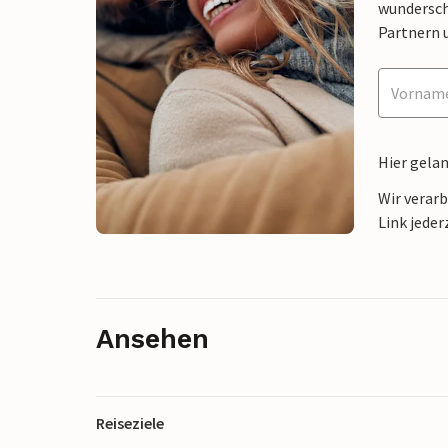
wunderschö
Partnern 
Hier gela
Wir verar
Link jeder
Ansehen
Reiseziele