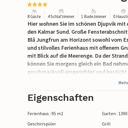
8 Gäste
4 Schlafzimmer
1 Badezimmer
0 Haust
Hier wohnen Sie im schönen Djupvik mi
den Kalmar Sund. Große Fensterabschnitte
Blå Jungfrun am Horizont sowohl vom E
und stilvolles Ferienhaus mit offenem Gr
mit Blick auf die Meerenge. Da der Stran
können Sie morgens gleich ein Bad nehme
geschmackvoll eingerichtet und besticht
ist eine komfortable Unterkunft, die Sie
Mehr
können Sie vor dem Kamin oder in einem 
Spaziergang am angrenzenden Strand. H
Eigenschaften
die beide eine gute Auswahl an Geschäft
bieten. Darüber hinaus eine große Ausw
Ferienhaus : 95 m2
Garten : 139
In der Nähe finden Sie auch das Borghol
Geschirrspüler
Grill
3 Golfplätzen und einem fantastischen Res