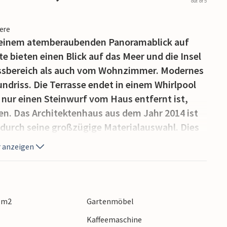
out of 5
iere
t einem atemberaubenden Panoramablick auf
 bieten einen Blick auf das Meer und die Insel
ssbereich als auch vom Wohnzimmer. Modernes
undriss. Die Terrasse endet in einem Whirlpool
d nur einen Steinwurf vom Haus entfernt ist,
n. Das Architektenhaus aus dem Jahr 2014 ist
 durch seine großzügige Materialauswahl. Dies
 das ganze Jahr über genießen können. Hier
 anzeigen
heißen Spa entspannten, vielleicht nach einem
ier wohnen Sie zwischen Borgholm und Löttorp,
en, Restaurants und anderen Dienstleistungen
ahl an Veranstaltungen in den Sommermonaten.
0 m2
Gartenmöbel
m Schloss, Royal Solliden und Ekerum Resort mit
Kaffeemaschine
taurant. Öland bietet viele Aktivitäten für