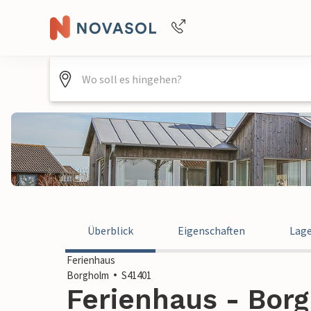
+4940688715475
Überblick
Eigenschaften
Lag
Ferienhaus
Borgholm
S41401
Ferienhaus - Bor