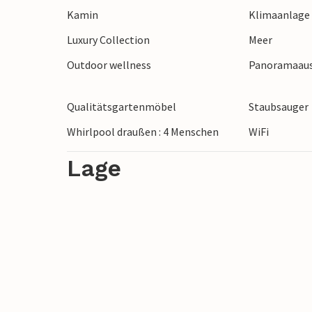
Kamin
Klimaanlage
jedes Alter, wie den magischen Trollsko
die mittelalterliche Burg von Eketorp und
Luxury Collection
Meer
mit offenen Ateliers und Verkäufen.
Outdoor wellness
Panoramaaus
Qualitätsgartenmöbel
Staubsauger
Whirlpool draußen : 4 Menschen
WiFi
Lage