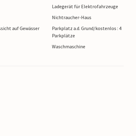
Ladegerät für Elektrofahrzeuge
gen, den Tier- und Vergnügungspark von Öland,
 viel Kultur und Kunst. Öland hat viele Künstler
Nichtraucher-Haus
sicht auf Gewässer
Parkplatz a.d. Grund/kostenlos : 4
Parkplätze
Waschmaschine