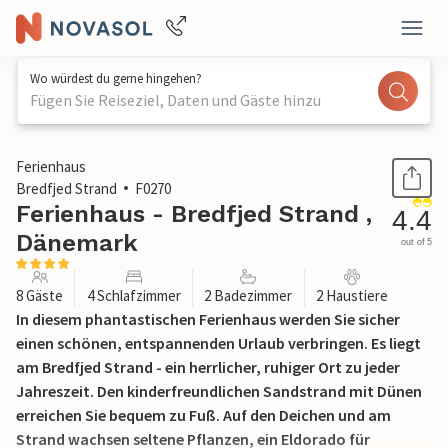
Wo würdest du gerne hingehen?
Fügen Sie Reiseziel, Daten und Gäste hinzu
1 / 19
Ferienhaus
Bredfjed Strand
F0270
Ferienhaus - Bredfjed Strand ,
4.4
Dänemark
out of 5
8 Gäste
4 Schlafzimmer
2 Badezimmer
2 Haustiere
In diesem phantastischen Ferienhaus werden Sie sicher
einen schönen, entspannenden Urlaub verbringen. Es liegt
am Bredfjed Strand - ein herrlicher, ruhiger Ort zu jeder
Jahreszeit. Den kinderfreundlichen Sandstrand mit Dünen
erreichen Sie bequem zu Fuß. Auf den Deichen und am
Strand wachsen seltene Pflanzen, ein Eldorado für