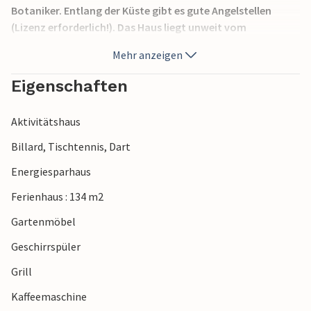
Botaniker. Entlang der Küste gibt es gute Angelstellen
(Lizenz erforderlich!). Das Haus liegt unweit vom
Erlebnisbad Lalandia und der größten Wasserrutsche
Mehr anzeigen
Dänemarks.
Eigenschaften
Aktivitätshaus
Billard, Tischtennis, Dart
Energiesparhaus
Ferienhaus : 134 m2
Gartenmöbel
Geschirrspüler
Grill
Kaffeemaschine