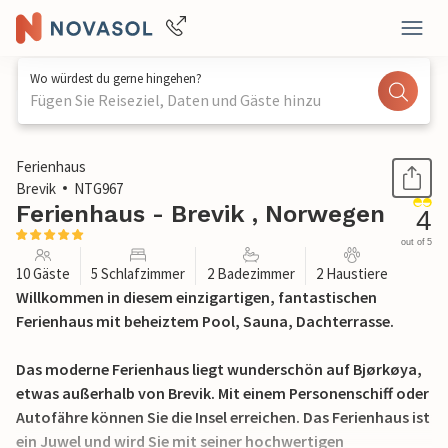
Wo würdest du gerne hingehen?
Fügen Sie Reiseziel, Daten und Gäste hinzu
1 / 44
Ferienhaus
Brevik
NTG967
Ferienhaus - Brevik , Norwegen
4
out of 5
10 Gäste
5 Schlafzimmer
2 Badezimmer
2 Haustiere
Willkommen in diesem einzigartigen, fantastischen
Ferienhaus mit beheiztem Pool, Sauna, Dachterrasse.
Das moderne Ferienhaus liegt wunderschön auf Bjørkøya,
etwas außerhalb von Brevik. Mit einem Personenschiff oder
Autofähre können Sie die Insel erreichen. Das Ferienhaus ist
ein Juwel und wird Sie mit seiner hochwertigen