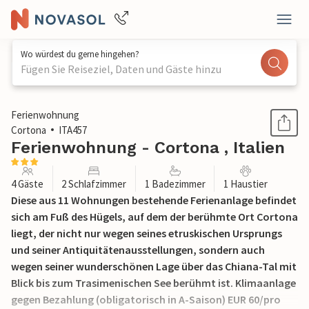
Wo würdest du gerne hingehen?
Fügen Sie Reiseziel, Daten und Gäste hinzu
1 / 18
Ferienwohnung
Cortona
ITA457
Ferienwohnung - Cortona , Italien
4 Gäste
2 Schlafzimmer
1 Badezimmer
1 Haustier
Diese aus 11 Wohnungen bestehende Ferienanlage befindet
sich am Fuß des Hügels, auf dem der berühmte Ort Cortona
liegt, der nicht nur wegen seines etruskischen Ursprungs
und seiner Antiquitätenausstellungen, sondern auch
wegen seiner wunderschönen Lage über das Chiana-Tal mit
Blick bis zum Trasimenischen See berühmt ist. Klimaanlage
gegen Bezahlung (obligatorisch in A-Saison) EUR 60/pro