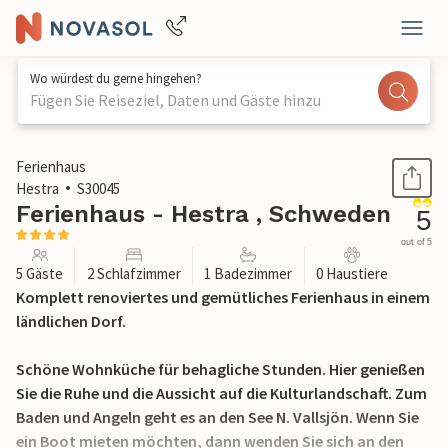
Wo würdest du gerne hingehen?
Fügen Sie Reiseziel, Daten und Gäste hinzu
1 / 13
Ferienhaus
Hestra
S30045
Ferienhaus - Hestra , Schweden
5
out of 5
5 Gäste
2 Schlafzimmer
1 Badezimmer
0 Haustiere
Komplett renoviertes und gemütliches Ferienhaus in einem
ländlichen Dorf.
Schöne Wohnküche für behagliche Stunden. Hier genießen
Sie die Ruhe und die Aussicht auf die Kulturlandschaft. Zum
Baden und Angeln geht es an den See N. Vallsjön. Wenn Sie
ein Boot mieten möchten, dann wenden Sie sich an den