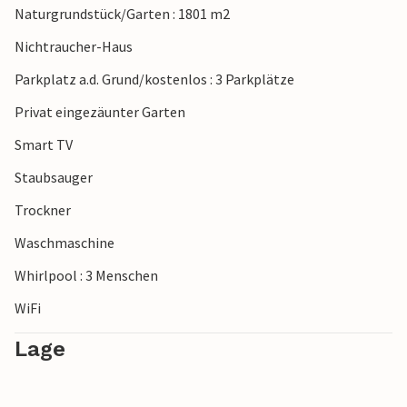
Naturgrundstück/Garten : 1801 m2
Die Ho Bucht erwartet Sie mit ruhigem Wasser und einer
faszinierenden Dünenlandschaft. Beobachten Sie die
Nichtraucher-Haus
vielfältige Vogelwelt und machen Sie einen Ausflug zum
Parkplatz a.d. Grund/kostenlos : 3 Parkplätze
berühmten Leuchtturm von Blåvand. Von dort aus haben
Sie eine atemberaubende Aussicht auf die Nordsee und die
Privat eingezäunter Garten
beeindruckende Küstenlandschaft, die diese Region so
Smart TV
einzigartig macht.
Staubsauger
Trockner
Waschmaschine
Whirlpool : 3 Menschen
WiFi
Lage