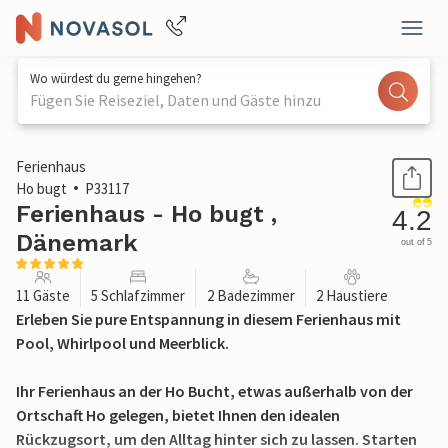
Wo würdest du gerne hingehen?
Fügen Sie Reiseziel, Daten und Gäste hinzu
1 / 27
Ferienhaus
Ho bugt
P33117
Ferienhaus - Ho bugt ,
4.2
Dänemark
out of 5
11 Gäste
5 Schlafzimmer
2 Badezimmer
2 Haustiere
Erleben Sie pure Entspannung in diesem Ferienhaus mit
Pool, Whirlpool und Meerblick.
Ihr Ferienhaus an der Ho Bucht, etwas außerhalb von der
Ortschaft Ho gelegen, bietet Ihnen den idealen
Rückzugsort, um den Alltag hinter sich zu lassen. Starten