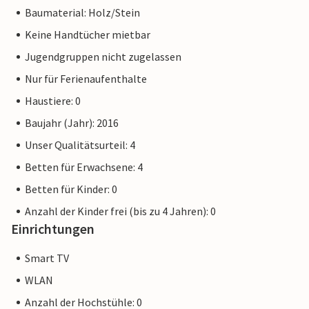
sich nach purem Luxus und Entspannung sehnen, bringt Sie
Baumaterial: Holz/Stein
eine kurze Fahrt zum nahe gelegenen Wellness-Center.
Keine Handtücher mietbar
Wenn Sie auf der Suche nach Abenteuern sind, besuchen Sie
den tropischen Zoo, Kwadendamme, oder das nahe
Jugendgruppen nicht zugelassen
gelegene Traktormuseum.
Nur für Ferienaufenthalte
Haustiere: 0
Ein wunderbarer Urlaub mit Sonne, Wasser und tollen
Urlaubserinnerungen!
Baujahr (Jahr): 2016
Unser Qualitätsurteil: 4
Betten für Erwachsene: 4
Betten für Kinder: 0
Anzahl der Kinder frei (bis zu 4 Jahren): 0
Einrichtungen
Smart TV
WLAN
Anzahl der Hochstühle: 0