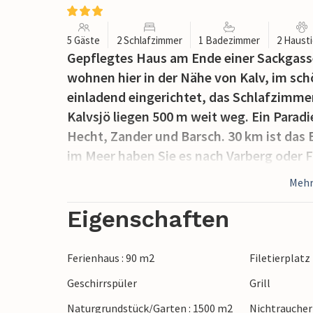
5 Gäste
2 Schlafzimmer
1 Badezimmer
2 Haust
Gepflegtes Haus am Ende einer Sackgass
wohnen hier in der Nähe von Kalv, im sch
einladend eingerichtet, das Schlafzimme
Kalvsjö liegen 500 m weit weg. Ein Paradi
Hecht, Zander und Barsch. 30 km ist das
im Meer haben Sie es nach Varberg oder F
Mehr
Eigenschaften
Ferienhaus : 90 m2
Filetierplatz
Geschirrspüler
Grill
Naturgrundstück/Garten : 1500 m2
Nichtrauche