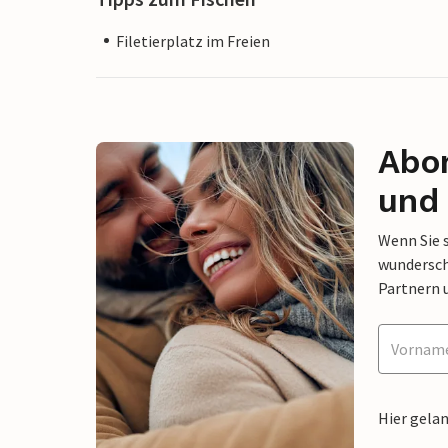
Filetierplatz im Freien
Abon
und 
Wenn Sie 
wunderschö
Partnern 
Hier gela