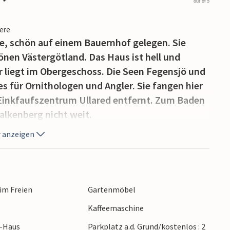
out of 5
iere
e, schön auf einem Bauernhof gelegen. Sie
önen Västergötland. Das Haus ist hell und
r liegt im Obergeschoss. Die Seen Fegensjö und
es für Ornithologen und Angler. Sie fangen hier
 Einkfaufszentrum Ullared entfernt. Zum Baden
alkenberg nicht weit.
 anzeigen
 im Freien
Gartenmöbel
Kaffeemaschine
r-Haus
Parkplatz a.d. Grund/kostenlos : 2