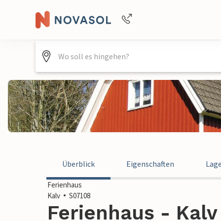
+4940688715475
Überblick
Eigenschaften
Lag
Ferienhaus
Kalv
S07108
Ferienhaus - Kal