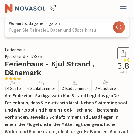
Wo würdest du gerne hingehen?
Fügen Sie Reiseziel, Daten und Gäste hinzu
1 / 35
Ferienhaus
Kjul Strand
D8335
Ferienhaus - Kjul Strand ,
3.8
Dänemark
out of 5
14 Gäste
6 Schlafzimmer
3 Badezimmer
2 Haustiere
Am Ende einer Sackgasse in Kjul Strand liegt das große
Ferienhaus, dass Sie aktiv sein lässt. Neben Swimmingpool
und Whirlpool sind hier ein Pool-Tisch und Tischtennis
vorhanden. Jeweils 3 Schlafzimmer und 1 Bad liegen in
einem der Flügel und in der Mitte liegt der gemütliche
Wohn- und Küchenraum, ideal für große Familien. Auch auf