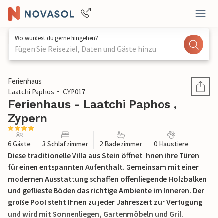
Wo würdest du gerne hingehen?
Fügen Sie Reiseziel, Daten und Gäste hinzu
1 / 12
Ferienhaus
Laatchi Paphos
CYP017
Ferienhaus - Laatchi Paphos ,
Zypern
6 Gäste
3 Schlafzimmer
2 Badezimmer
0 Haustiere
Diese traditionelle Villa aus Stein öffnet Ihnen ihre Türen
für einen entspannten Aufenthalt. Gemeinsam mit einer
modernen Ausstattung schaffen offenliegende Holzbalken
und geflieste Böden das richtige Ambiente im Inneren. Der
große Pool steht Ihnen zu jeder Jahreszeit zur Verfügung
und wird mit Sonnenliegen, Gartenmöbeln und Grill