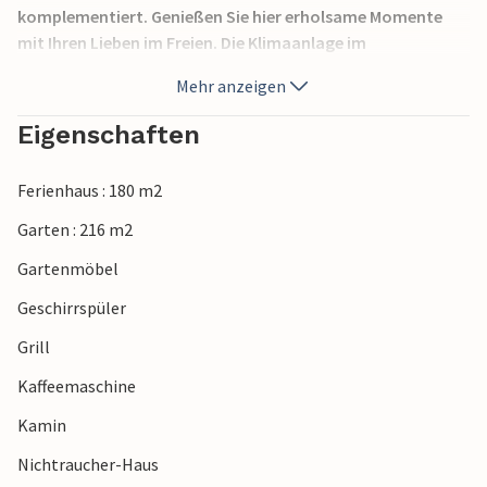
komplementiert. Genießen Sie hier erholsame Momente
mit Ihren Lieben im Freien. Die Klimaanlage im
Wohnzimmer bzw. den Schlafzimmern kann gegen eine vor
Mehr anzeigen
Ort zu zahlende Gebühr benutzt werden.
Heizung/Außenwhirlpool gegen Gebühr vor Ort.
Eigenschaften
Ferienhaus : 180 m2
Garten : 216 m2
Gartenmöbel
Geschirrspüler
Grill
Kaffeemaschine
Kamin
Nichtraucher-Haus