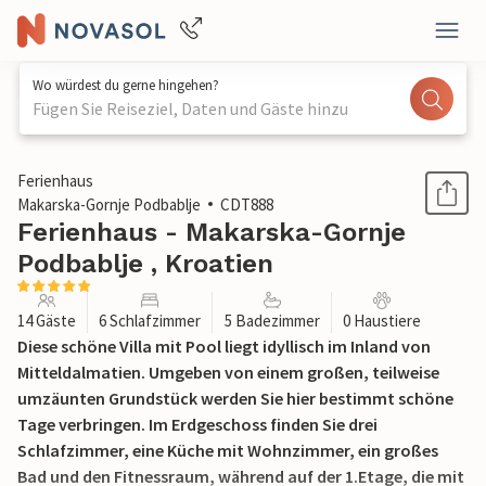
Wo würdest du gerne hingehen?
Fügen Sie Reiseziel, Daten und Gäste hinzu
1 / 65
Ferienhaus
Makarska-Gornje Podbablje
CDT888
Ferienhaus - Makarska-Gornje
Podbablje , Kroatien
14 Gäste
6 Schlafzimmer
5 Badezimmer
0 Haustiere
Diese schöne Villa mit Pool liegt idyllisch im Inland von
Mitteldalmatien. Umgeben von einem großen, teilweise
umzäunten Grundstück werden Sie hier bestimmt schöne
Tage verbringen. Im Erdgeschoss finden Sie drei
Schlafzimmer, eine Küche mit Wohnzimmer, ein großes
Bad und den Fitnessraum, während auf der 1.Etage, die mit