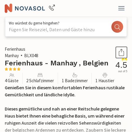
Wo würdest du gerne hingehen?
Fügen Sie Reiseziel, Daten und Gäste hinzu
1 / 23
Ferienhaus
Manhay
BLX048
Ferienhaus - Manhay , Belgien
4.5
out of 5
4 Gäste
2 Schlafzimmer
1 Badezimmer
1 Haustier
Genießen Sie in diesem komfortablen Ferienhaus rustikale
Gemütlichkeit und ländliche Idylle.
Dieses gemütliche und nah an einer Reitschule gelegene
Haus bietet Ihnen eine behagliche Basis, um während einer
ruhigen Auszeit die vielen reizvollen Sehenswürdigkeiten
der belgischen Ardennen zu entdecken. Zaubern Sie leckere