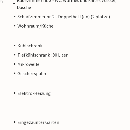
r,
Badezimmer nr. 3 - WC. Warmes und kaltes Wasser,
Dusche
Schlafzimmer nr. 2 - Doppelbett(en) (2 plätze)
Wohnraum/Küche
Kühlschrank
Tiefkühlschrank : 80 Liter
Mikrowelle
Geschirrspüler
Elektro-Heizung
Eingezäunter Garten