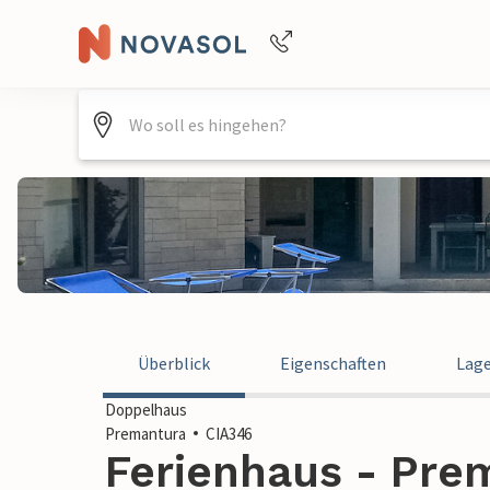
+4940688715475
Überblick
Eigenschaften
Lag
Doppelhaus
Premantura
CIA346
Ferienhaus - Prem