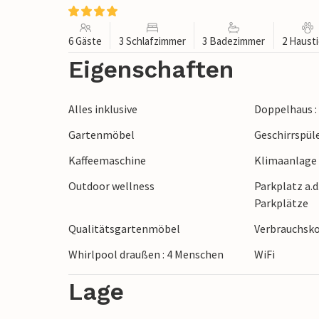
6 Gäste
3 Schlafzimmer
3 Badezimmer
2 Haust
Eigenschaften
Alles inklusive
Doppelhaus :
Gartenmöbel
Geschirrspül
Kaffeemaschine
Klimaanlage
Outdoor wellness
Parkplatz a.d
Parkplätze
Qualitätsgartenmöbel
Verbrauchsko
Whirlpool draußen : 4 Menschen
WiFi
Lage