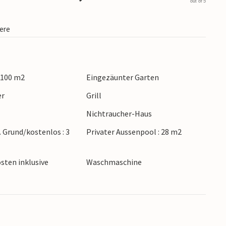
out of 5
iere
 100 m2
Eingezäunter Garten
er
Grill
Nichtraucher-Haus
. Grund/kostenlos : 3
Privater Aussenpool : 28 m2
sten inklusive
Waschmaschine