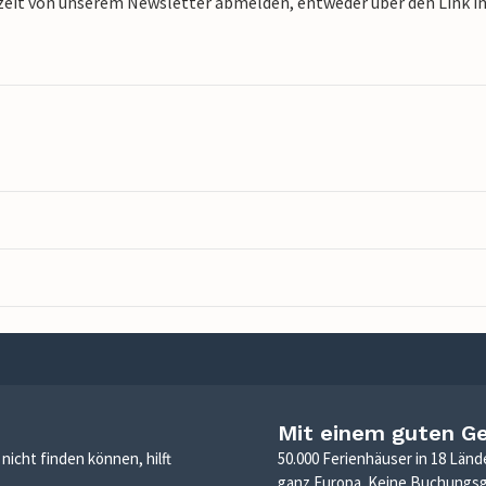
zeit von unserem Newsletter abmelden, entweder über den Link in 
Mit einem guten G
icht finden können, hilft
50.000 Ferienhäuser in 18 Länd
ganz Europa. Keine Buchungs