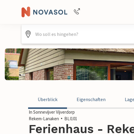
+4940688715475
Überblick
Eigenschaften
Lag
In Sonnevijver Vijverdorp
Rekem-Lanaken
BLI101
Ferienhaus - Rek