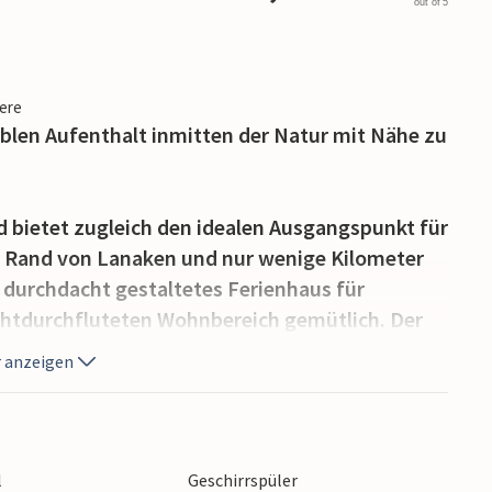
out of 5
iere
ablen Aufenthalt inmitten der Natur mit Nähe zu
d bietet zugleich den idealen Ausgangspunkt für
 Rand von Lanaken und nur wenige Kilometer
n durchdacht gestaltetes Ferienhaus für
ichtdurchfluteten Wohnbereich gemütlich. Der
tung, stilvollen Details und Kamin schafft ein
 anzeigen
ut ausgestattete Küche zum gemeinsamen
m großen Esstisch mit Blick ins Grüne ein.
 direkt auf die Terrasse und genießen Sie den
l
Geschirrspüler