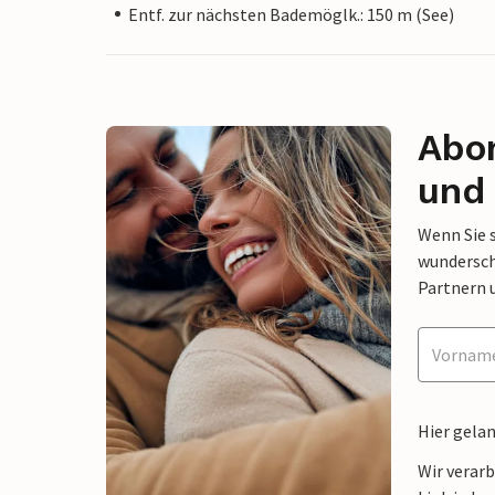
Entf. zur nächsten Bademöglk.: 150 m (See)
Abon
und 
Wenn Sie 
wunderschö
Partnern 
Hier gela
Wir verar