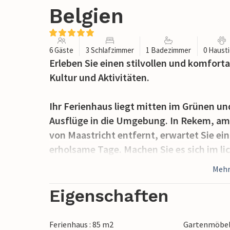
Belgien
6 Gäste
3 Schlafzimmer
1 Badezimmer
0 Haust
Erleben Sie einen stilvollen und komfort
Kultur und Aktivitäten.
Ihr Ferienhaus liegt mitten im Grünen un
Ausflüge in die Umgebung. In Rekem, am
von Maastricht entfernt, erwartet Sie ei
erholsame Tage. Machen Sie es sich im l
offene Grundriss mit hochwertiger Einrich
Mehr
wohnliches Ambiente. Nutzen Sie die g
Kochen und nehmen Sie Ihre Mahlzeiten a
Eigenschaften
Treten Sie durch die großen Schiebetüren
Ferienhaus : 85 m2
Gartenmöbe