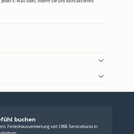
jeder E-Mail oder, indem Sie uns kontaktieren.
efühl buchen
ern. Ferienhausvermietung seit 1968. Servicebüros in
gebühren.