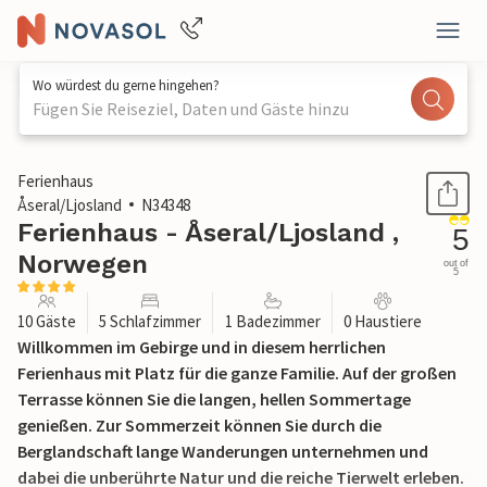
Wo würdest du gerne hingehen?
Fügen Sie Reiseziel, Daten und Gäste hinzu
1 / 26
Ferienhaus
Åseral/Ljosland
N34348
Ferienhaus - Åseral/Ljosland ,
5
Norwegen
out of
5
10 Gäste
5 Schlafzimmer
1 Badezimmer
0 Haustiere
Willkommen im Gebirge und in diesem herrlichen
Ferienhaus mit Platz für die ganze Familie. Auf der großen
Terrasse können Sie die langen, hellen Sommertage
genießen. Zur Sommerzeit können Sie durch die
Berglandschaft lange Wanderungen unternehmen und
dabei die unberührte Natur und die reiche Tierwelt erleben.