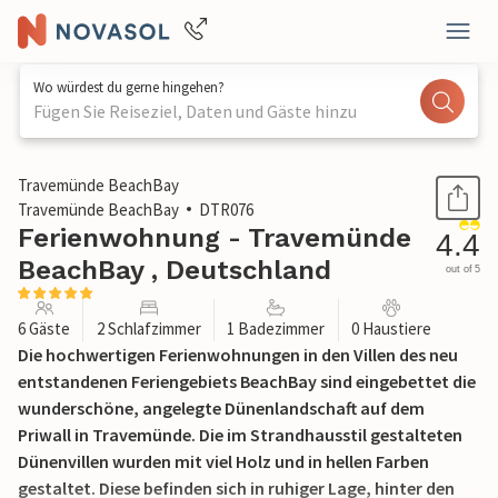
Wo würdest du gerne hingehen?
Fügen Sie Reiseziel, Daten und Gäste hinzu
1 / 27
Travemünde BeachBay
Travemünde BeachBay
DTR076
Ferienwohnung - Travemünde
4.4
BeachBay , Deutschland
out of 5
6 Gäste
2 Schlafzimmer
1 Badezimmer
0 Haustiere
Die hochwertigen Ferienwohnungen in den Villen des neu
entstandenen Feriengebiets BeachBay sind eingebettet die
wunderschöne, angelegte Dünenlandschaft auf dem
Priwall in Travemünde. Die im Strandhausstil gestalteten
Dünenvillen wurden mit viel Holz und in hellen Farben
gestaltet. Diese befinden sich in ruhiger Lage, hinter den