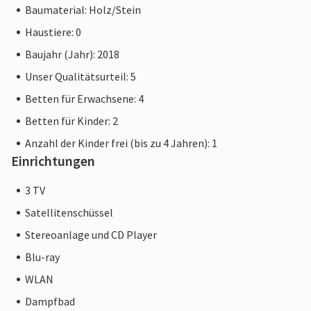
Ostsee-Ausstellung) und das Museumsschiff Passat für die
Baumaterial: Holz/Stein
gesamte Familie.
Haustiere: 0
Baujahr (Jahr): 2018
Der Priwall ist eine ca. drei Kilometer lange Halbinsel
zwischen Ostsee und Trave im Osten Schleswig-Holsteins
Unser Qualitätsurteil: 5
und gehört seit 1226 zu Lübeck. Strandvergnügen,
Betten für Erwachsene: 4
Bademöglichkeiten, Wassersport und Abenteuer direkt vor
Betten für Kinder: 2
der Tür Ihres Feriendomizils.
Anzahl der Kinder frei (bis zu 4 Jahren): 1
Bei den Wohnungsbildern handelt es sich um
Einrichtungen
Wohnbeispiele. Die Wohnungseinrichtung ist vergleichbar,
aber nicht unbedingt zu 100% identisch.
3 TV
Weitere Wohnungen in dieser Dünenvilla: DTR073-077.
Satellitenschüssel
Stereoanlage und CD Player
Blu-ray
WLAN
Dampfbad