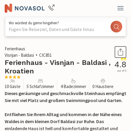
Wo würdest du gerne hingehen?
Fügen Sie Reiseziel, Daten und Gäste hinzu
1 / 38
Ferienhaus
Visnjan - Baldasi
CIC851
Ferienhaus - Visnjan - Baldasi ,
4.8
Kroatien
out of 5
10 Gäste
5 Schlafzimmer
4 Badezimmer
0 Haustiere
Dieses geräumige und geschmackvolle Steinhaus empfängt
Sie mit viel Platz und großem Swimmingpool und Garten.
Entfliehen Sie Ihrem Alltag und kommen in der Nähe eines
Waldes in dem kleinen Dorf Baldasi zur Ruhe. Das
einladende Haus ist hell und komfortable gestaltet und