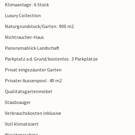
Klimaanlage : 6 Stück
Basilika aus dem 6. Jahrhundert. Für aktive Urlauber gibt es
am Meer zahlreiche Wassersportmöglichkeiten, aber auch
Luxury Collection
landeinwärts gibt es viel zu entdecken. Sie können sich aber
Naturgrundstück/Garten : 900 m2
auch nur an den Kiesstränden entspannen und beim
Meeresrauschen die Seele baumeln lassen!
Nichtraucher-Haus
Panoramablick Landschaft
Parkplatz a.d. Grund/kostenlos : 3 Parkplätze
Privat eingezäunter Garten
Privater Aussenpool : 40 m2
Qualitätsgartenmöbel
Staubsauger
Verbrauchskosten inklusive
Voll klimatisiert
Waschmaschine