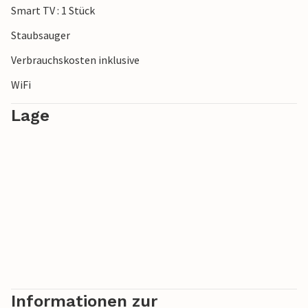
Smart TV : 1 Stück
***Hinweis: Die Anlage befindet sich aktuell noch im Bau.***
Staubsauger
Verbrauchskosten inklusive
WiFi
Lage
Informationen zur