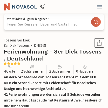
Wo würdest du gerne hingehen?
Fügen Sie Reiseziel, Daten und Gäste hinzu
1 / 19
Tossens 8er Diek
8er Diek Tossens
DNS628
Ferienwohnung - 8er Diek Tossens
, Deutschland
4 Gäste
2 Schlafzimmer
2 Badezimmer
0 Haustiere
An der Nordseeallee von Tossens entsteht mit dem 8ER
DIEK ein Strand Resort mit Leidenschaft für nordisches
Design und hochwertige Architektur.
42 Ferienwohnungen werden sich auf 8 Gebäude verteilen
mit einem Hauptgebäude mit Restaurant, Wellnessbereich
und Kinderclub.