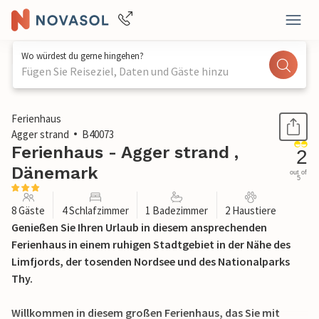
Wo würdest du gerne hingehen?
Fügen Sie Reiseziel, Daten und Gäste hinzu
1 / 20
Ferienhaus
Agger strand
B40073
Ferienhaus - Agger strand ,
2
Dänemark
out of
5
8 Gäste
4 Schlafzimmer
1 Badezimmer
2 Haustiere
Genießen Sie Ihren Urlaub in diesem ansprechenden
Ferienhaus in einem ruhigen Stadtgebiet in der Nähe des
Limfjords, der tosenden Nordsee und des Nationalparks
Thy.
Willkommen in diesem großen Ferienhaus, das Sie mit