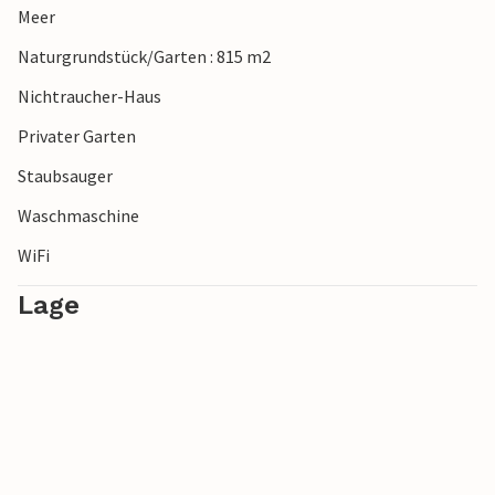
Meer
schwingen und die Wellen bezwingen können.
Naturgrundstück/Garten : 815 m2
Nichtraucher-Haus
Privater Garten
Staubsauger
Waschmaschine
WiFi
Lage