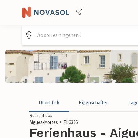
+4940688715475
Überblick
Eigenschaften
Lag
Reihenhaus
Aigues-Mortes
FLG326
Ferienhaus - Aigu