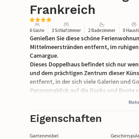
Frankreich
6 Gäste
3 Schlafzimmer
2 Badezimmer
0 Haust
Genießen Sie diese schöne Ferienwohnu
Mittelmeerstränden entfernt, im ruhigen
Camargue.
Dieses Doppelhaus befindet sich nur we
und dem prächtigen Zentrum dieser Küns
entfernt, in der sich viele Galerien und 
Panoramablick auf die Docks und Boote v
Die Wohnzimmer befinden sich auf der e
Mehr
befindet sich eine private Garage. Diese
Raffinesse eingerichtet und verfügt übe
Eigenschaften
Stock. Im zweiten Stock befindet sich 
Küche. Jede dieser Etagen verfügt über 
Gartenmöbel
Geschirrspül