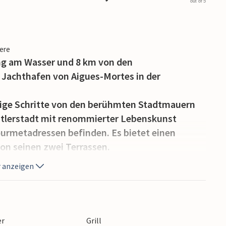
out of 5
iere
ng am Wasser und 8 km von den
 Jachthafen von Aigues-Mortes in der
nige Schritte von den berühmten Stadtmauern
tlerstadt mit renommierter Lebenskunst
Gourmetadressen befinden. Es bietet einen
on seinen zwei Terrassen.
rsten und zweiten Ebene, im Erdgeschoss
 anzeigen
 hübsche Ferienwohnung ist hell und mit großer
r 3 Schlafzimmer und 2 Badezimmer im ersten
das angenehme Wohnzimmer und die offene
eine Panoramaterrasse, die mit hochwertigen
er
Grill