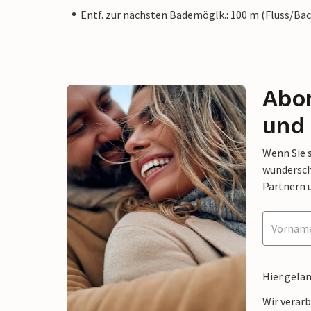
Entf. zur nächsten Bademöglk.: 100 m (Fluss/Bac
Abon
und 
Wenn Sie 
wunderschö
Partnern 
Hier gela
Wir verar