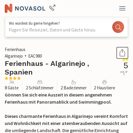
Wo würdest du gerne hingehen?
Fügen Sie Reiseziel, Daten und Gäste hinzu
1 / 33
Ferienhaus
Algarinejo
EAC980
Ferienhaus - Algarinejo ,
5
Spanien
out of
5
8 Gäste
2 Schlafzimmer
2 Badezimmer
2 Haustiere
Gönnen Sie sich eine Auszeit in diesem angenehmen
Ferienhaus mit Panoramablick und Swimmingpool.
Dieses charmante Ferienhaus in Algarinejo vereint Komfort
und Wohnlichkeit mit einer atemberaubenden Aussicht auf
die umliegende Landschaft. Die gemütliche Einrichtung