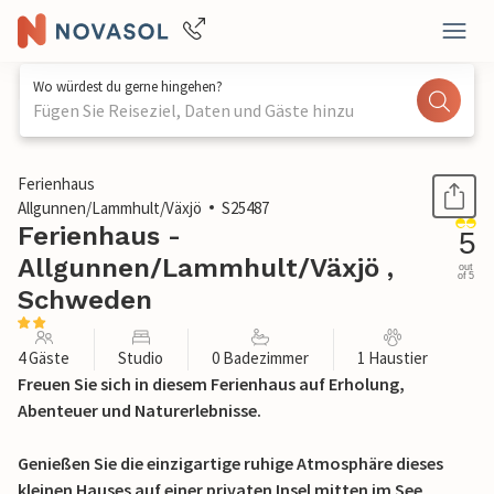
Wo würdest du gerne hingehen?
Fügen Sie Reiseziel, Daten und Gäste hinzu
1 / 23
Ferienhaus
Allgunnen/Lammhult/Växjö
S25487
Ferienhaus -
5
Allgunnen/Lammhult/Växjö ,
out
of 5
Schweden
4 Gäste
Studio
0 Badezimmer
1 Haustier
Freuen Sie sich in diesem Ferienhaus auf Erholung,
Abenteuer und Naturerlebnisse.
Genießen Sie die einzigartige ruhige Atmosphäre dieses
kleinen Hauses auf einer privaten Insel mitten im See