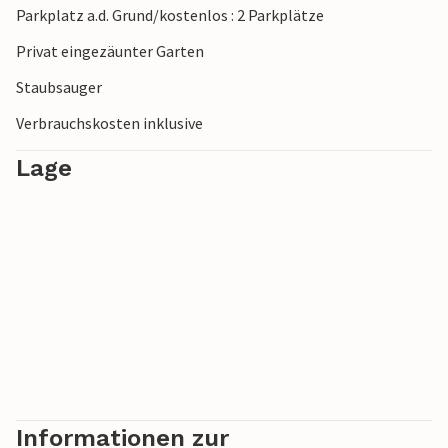
Parkplatz a.d. Grund/kostenlos : 2 Parkplätze
das spirituelle Kloster Santuario della Madonna di San
Pietro entdecken.
Privat eingezäunter Garten
Staubsauger
Verbrauchskosten inklusive
Lage
Informationen zur