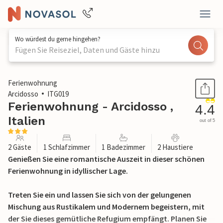
Wo würdest du gerne hingehen?
Fügen Sie Reiseziel, Daten und Gäste hinzu
1 / 16
Ferienwohnung
Arcidosso
ITG019
Ferienwohnung - Arcidosso ,
4.4
Italien
out of 5
2 Gäste
1 Schlafzimmer
1 Badezimmer
2 Haustiere
Genießen Sie eine romantische Auszeit in dieser schönen
Ferienwohnung in idyllischer Lage.
Treten Sie ein und lassen Sie sich von der gelungenen
Mischung aus Rustikalem und Modernem begeistern, mit
der Sie dieses gemütliche Refugium empfängt. Planen Sie