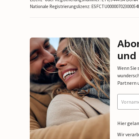
Nationale Registrierungslizenz: ESFCTU0000070230005
Abon
und 
Wenn Sie 
wunderschö
Partnern 
Hier gela
Wir verar