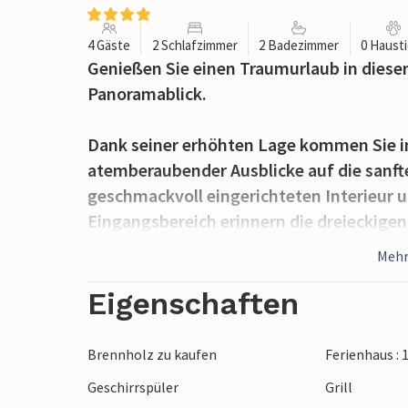
4 Gäste
2 Schlafzimmer
2 Badezimmer
0 Haust
Genießen Sie einen Traumurlaub in dies
Panoramablick.
Dank seiner erhöhten Lage kommen Sie i
atemberaubender Ausblicke auf die sanft
geschmackvoll eingerichteten Interieur 
Eingangsbereich erinnern die dreieckigen
ursprünglichen Bauernhaus einst der Kuhs
Mehr
Küche Ihre Mahlzeiten zu und lassen Sie
Sofa nieder, wo an kühleren Tagen der Ka
Eigenschaften
Der Außenbereich ist wie geschaffen, um 
Brennholz zu kaufen
Ferienhaus :
genießen. Freuen Sie sich auf den traumh
Geschirrspüler
Grill
überdachten Outdoor-Essbereich als auch