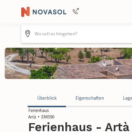
+4940688715475
Überblick
Eigenschaften
Lag
Ferienhaus
Artà
EMI590
Ferienhaus - Artà