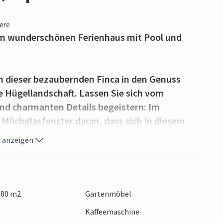
iere
em wunderschönen Ferienhaus mit Pool und
n dieser bezaubernden Finca in den Genuss
e Hügellandschaft. Lassen Sie sich vom
und charmanten Details begeistern: Im
 Milchglasfenster daran, dass sich in diesem
tall befand. Bereiten Sie in der hochwertigen
 anzeigen
 sich für einen Filmabend auf dem bequemen
min für zusätzliche Behaglichkeit sorgt.
das mediterrane Klima in vollen Zügen zu
 180 m2
Gartenmöbel
aften Ausblick, der sich Ihnen sowohl vom
Kaffeemaschine
 vom Pool aus bietet. Verbringen Sie