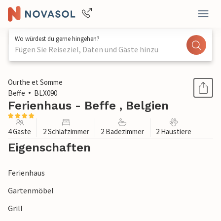
Wo würdest du gerne hingehen?
Fügen Sie Reiseziel, Daten und Gäste hinzu
1 / 1
Ourthe et Somme
Beffe
BLX090
Ferienhaus - Beffe , Belgien
4 Gäste
2 Schlafzimmer
2 Badezimmer
2 Haustiere
Eigenschaften
Ferienhaus
Gartenmöbel
Grill