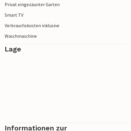
Privat eingezäunter Garten
viel zu bieten hat.
Smart TV
Verbrauchskosten inklusive
Waschmaschine
Lage
Informationen zur