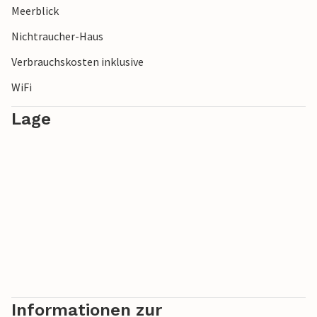
Meerblick
Insel und das Meer blicken können.
Nichtraucher-Haus
Verbrauchskosten inklusive
WiFi
Lage
Informationen zur