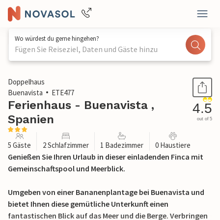
Wo würdest du gerne hingehen?
Fügen Sie Reiseziel, Daten und Gäste hinzu
1 / 27
Doppelhaus
Buenavista
ETE477
Ferienhaus - Buenavista ,
4.5
Spanien
out of 5
5 Gäste
2 Schlafzimmer
1 Badezimmer
0 Haustiere
Genießen Sie Ihren Urlaub in dieser einladenden Finca mit
Gemeinschaftspool und Meerblick.
Umgeben von einer Bananenplantage bei Buenavista und
bietet Ihnen diese gemütliche Unterkunft einen
fantastischen Blick auf das Meer und die Berge. Verbringen