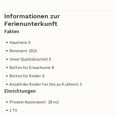
jedoch sicher sein, dass wir Ihnen denselben Kundenservice
bieten und Ihr Aufenthalt sich nicht von einer Buchung bei
einer Unterkunft eines professionellen Eigentümers
Informationen zur
unterscheidet.
Ferienunterkunft
Fakten
Haustiere: 0
Renoviert: 2015
Unser Qualitätsurteil: 5
Betten für Erwachsene: 8
Betten für Kinder: 0
Anzahl der Kinder frei (bis zu 4 Jahren): 3
Einrichtungen
Privater Aussenpool : 28 m2
1 TV