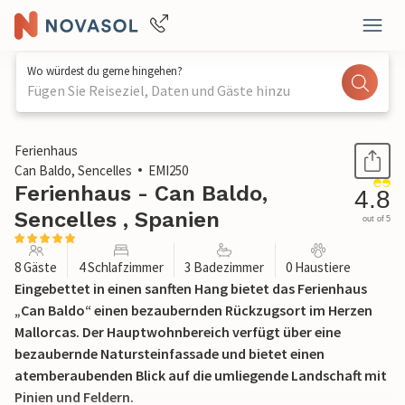
Wo würdest du gerne hingehen?
Fügen Sie Reiseziel, Daten und Gäste hinzu
1 / 52
Ferienhaus
Can Baldo, Sencelles
EMI250
Ferienhaus - Can Baldo,
4.8
Sencelles , Spanien
out of 5
8 Gäste
4 Schlafzimmer
3 Badezimmer
0 Haustiere
Eingebettet in einen sanften Hang bietet das Ferienhaus
„Can Baldo“ einen bezaubernden Rückzugsort im Herzen
Mallorcas. Der Hauptwohnbereich verfügt über eine
bezaubernde Natursteinfassade und bietet einen
atemberaubenden Blick auf die umliegende Landschaft mit
Pinien und Feldern.