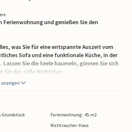
iere
en Ferienwohnung und genießen Sie den
les, was Sie für eine entspannte Auszeit vom
ütliches Sofa und eine funktionale Küche, in der
. Lassen Sie die Seele baumeln, gönnen Sie sich
n Sie das süße Nichtstun.
 anzeigen
 und starten in einen Tag voller Möglichkeiten.
fee hinaus auf den Balkon und atmen Sie die
in leichtes Frühstück und schmieden Sie Pläne
s Grundstück
Ferienwohnung : 45 m2
Nichtraucher-Haus
nsel Cres bei Spaziergängen durch die duftende