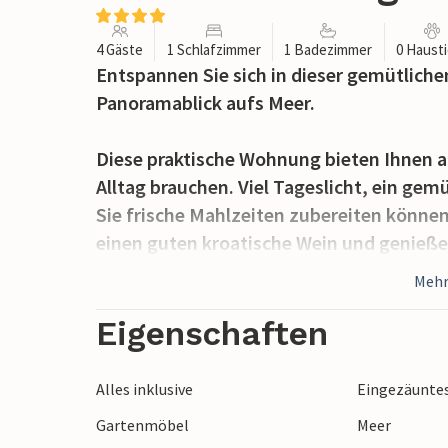
4 Gäste
1 Schlafzimmer
1 Badezimmer
0 Haust
Entspannen Sie sich in dieser gemütlich
Panoramablick aufs Meer.
Diese praktische Wohnung bieten Ihnen al
Alltag brauchen. Viel Tageslicht, ein gem
Sie frische Mahlzeiten zubereiten können
einen guten kroatische Wein und genieße
Mehr
Morgens wachen Sie mit Sonnenschein auf
Treten Sie mit einer duftenden Tasse Kaf
Eigenschaften
frische Meeresbriese ein. Genießen Sie e
für den kommenden Urlaubstag.
Alles inklusive
Eingezäunte
Gartenmöbel
Meer
Erleben Sie die ursprüngliche Natur der I