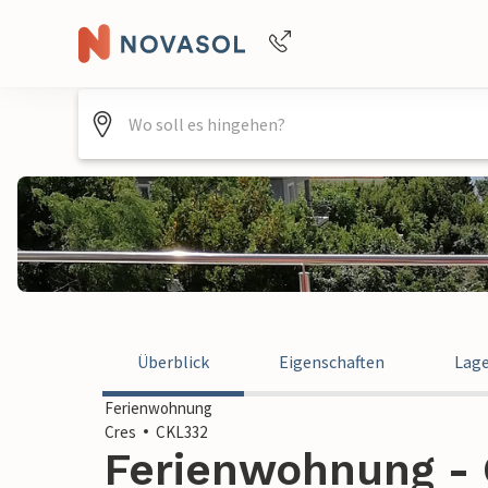
+4940688715475
Überblick
Eigenschaften
Lag
Ferienwohnung
Cres
CKL332
Ferienwohnung - C