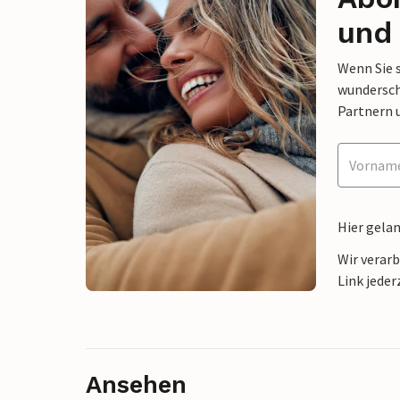
und 
Wenn Sie 
wunderschö
Partnern 
Hier gela
Wir verar
Link jeder
Ansehen