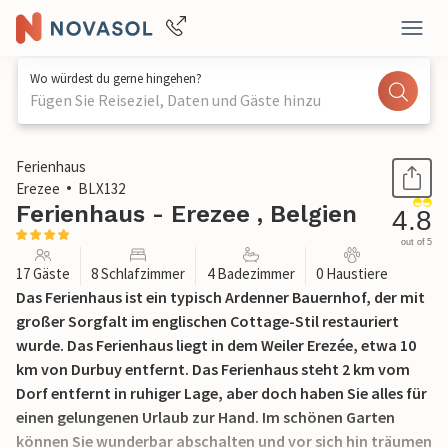
Wo würdest du gerne hingehen?
Fügen Sie Reiseziel, Daten und Gäste hinzu
1 / 51
Ferienhaus
Erezee
BLX132
Ferienhaus - Erezee , Belgien
4.8
out of 5
17 Gäste
8 Schlafzimmer
4 Badezimmer
0 Haustiere
Das Ferienhaus ist ein typisch Ardenner Bauernhof, der mit
großer Sorgfalt im englischen Cottage-Stil restauriert
wurde. Das Ferienhaus liegt in dem Weiler Erezée, etwa 10
km von Durbuy entfernt. Das Ferienhaus steht 2 km vom
Dorf entfernt in ruhiger Lage, aber doch haben Sie alles für
einen gelungenen Urlaub zur Hand. Im schönen Garten
können Sie wunderbar abschalten und vor sich hin träumen