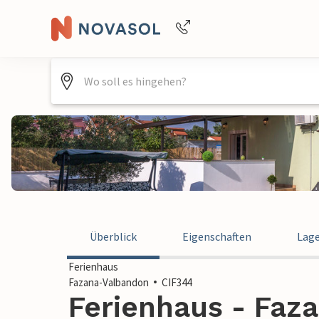
+4940688715475
Überblick
Eigenschaften
Lag
Ferienhaus
Fazana-Valbandon
CIF344
Ferienhaus - Faz