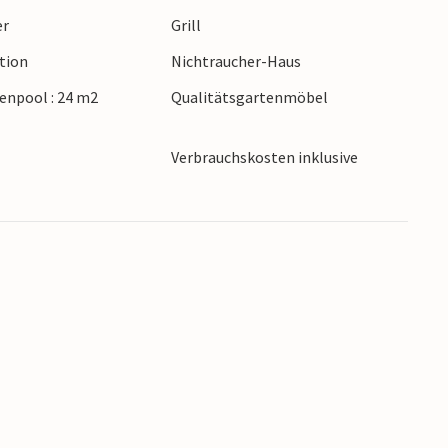
er
Grill
ction
Nichtraucher-Haus
senpool : 24 m2
Qualitätsgartenmöbel
Verbrauchskosten inklusive