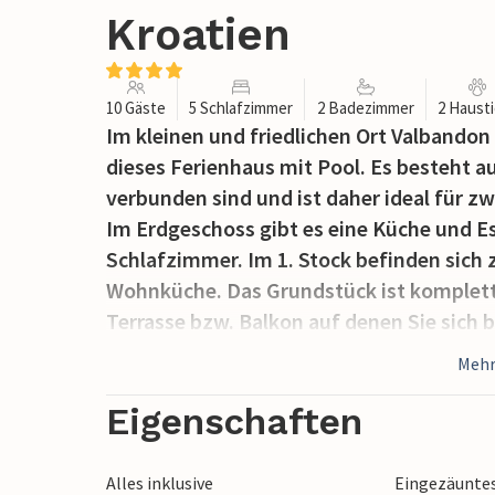
Kroatien
10 Gäste
5 Schlafzimmer
2 Badezimmer
2 Haust
Im kleinen und friedlichen Ort Valbandon
dieses Ferienhaus mit Pool. Es besteht 
verbunden sind und ist daher ideal für 
Im Erdgeschoss gibt es eine Küche und 
Schlafzimmer. Im 1. Stock befinden sich 
Wohnküche. Das Grundstück ist komplett
Terrasse bzw. Balkon auf denen Sie sich
können. An heißen Sommertagen erfrisch
Mehr
und schmökern in Ihrer Urlaubslektüre.
Eigenschaften
Alles inklusive
Eingezäunte