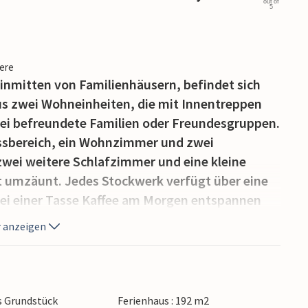
out of
5
iere
 inmitten von Familienhäusern, befindet sich
aus zwei Wohneinheiten, die mit Innentreppen
zwei befreundete Familien oder Freundesgruppen.
Essbereich, ein Wohnzimmer und zwei
zwei weitere Schlafzimmer und eine kleine
 umzäunt. Jedes Stockwerk verfügt über eine
 bei einer Tasse Kaffee am Morgen entspannen
en Sie sich im Pool, nehmen ein Sonnenbad
 anzeigen
s Grundstück
Ferienhaus : 192 m2