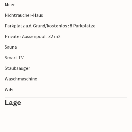
Meer
Hinweise: Der Pool ist im Zeitraum Juni - September
beheizt. Keine Jugendgruppen. Da sich das Haus in einer
Nichtraucher-Haus
ruhigen Gegend befindet, sind Parties und Lärm nicht
Parkplatz a.d. Grund/kostenlos : 8 Parkplätze
erwünscht.
Privater Aussenpool : 32 m2
Sauna
Smart TV
Staubsauger
Waschmaschine
WiFi
Lage