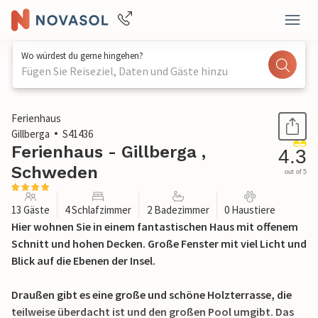
Wo würdest du gerne hingehen?
Fügen Sie Reiseziel, Daten und Gäste hinzu
1 / 31
Ferienhaus
Gillberga
S41436
Ferienhaus - Gillberga ,
4.3
Schweden
out of 5
13 Gäste
4 Schlafzimmer
2 Badezimmer
0 Haustiere
Hier wohnen Sie in einem fantastischen Haus mit offenem
Schnitt und hohen Decken. Große Fenster mit viel Licht und
Blick auf die Ebenen der Insel.
Draußen gibt es eine große und schöne Holzterrasse, die
teilweise überdacht ist und den großen Pool umgibt. Das