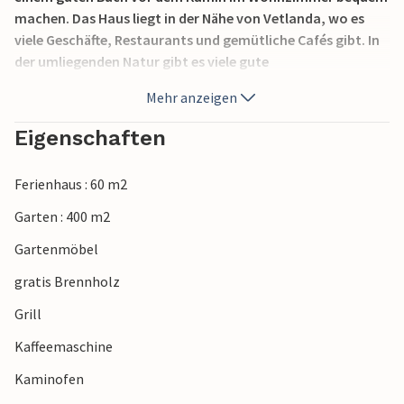
machen. Das Haus liegt in der Nähe von Vetlanda, wo es
viele Geschäfte, Restaurants und gemütliche Cafés gibt. In
der umliegenden Natur gibt es viele gute
Wandermöglichkeiten, wo Sie spazieren gehen und im
Mehr anzeigen
Spätsommer Beeren und Pilze finden können. Hier können
Sie die Natur auf eine Art und Weise erleben, die Sie so
Eigenschaften
schnell nicht vergessen werden. Gute Angel- und
Schwimmmöglichkeiten sind nur 5 km entfernt.
Ferienhaus : 60 m2
Garten : 400 m2
Gartenmöbel
gratis Brennholz
Grill
Kaffeemaschine
Kaminofen