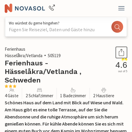
Wo würdest du gerne hingehen?
Fügen Sie Reiseziel, Daten und Gäste hinzu
1 / 12
Ferienhaus
Hässelåkra/Vetlanda
S05119
Ferienhaus -
4.6
Hässelåkra/Vetlanda ,
out of 5
Schweden
4 Gäste
2 Schlafzimmer
1 Badezimmer
2 Haustiere
Schönes Haus auf dem Land mit Blick auf Wiese und Wald.
Am Haus gibt es eine tolle Terrasse, auf der Sie die
Abendsonne und die ruhige Atmosphäre um sich herum
genießen können. Für kühle Abende können Sie es sich mit
einem guten Buch vor dem Kamin im Wohnzimmer bequem