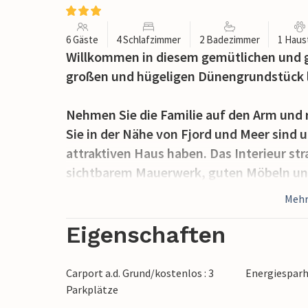
6 Gäste
4 Schlafzimmer
2 Badezimmer
1 Haus
Willkommen in diesem gemütlichen und g
großen und hügeligen Dünengrundstück l
Nehmen Sie die Familie auf den Arm und r
Sie in der Nähe von Fjord und Meer sind
attraktiven Haus haben. Das Interieur str
sichtbarem Mauerwerk, guten Möbeln und 
und einen schönen Blick auf die Dünen bi
Mehr
Wind weht, und lassen Sie den Tag auf d
ausklingen.
Eigenschaften
Das Haus ist von Terrassen umgeben, dar
Carport a.d. Grund/kostenlos : 3
Energiespar
Sie Ihre Mahlzeiten bei jedem Wetter un
Parkplätze
können.