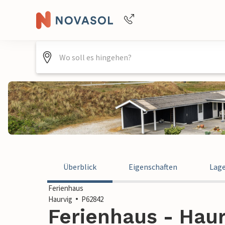
+4940688715475
Überblick
Eigenschaften
Lag
Ferienhaus
Haurvig
P62842
Ferienhaus - Hau