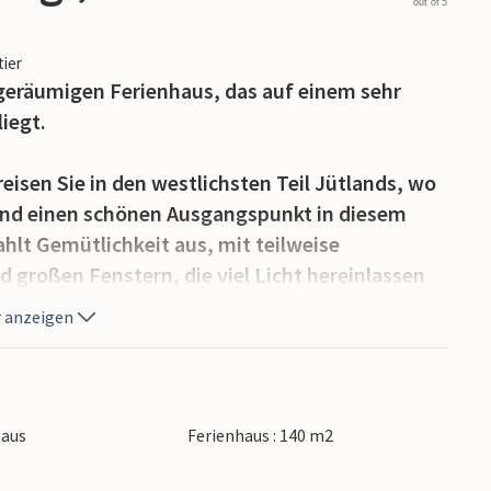
out of 5
tier
eräumigen Ferienhaus, das auf einem sehr
iegt.
eisen Sie in den westlichsten Teil Jütlands, wo
 und einen schönen Ausgangspunkt in diesem
ahlt Gemütlichkeit aus, mit teilweise
großen Fenstern, die viel Licht hereinlassen
eten. Heizen Sie den Holzofen an, wenn der
 anzeigen
em Sofa mit einem Buch oder einem guten Film
unter eine große überdachte Terrasse, auf der
haus
Ferienhaus : 140 m2
d eine gute Tasse Kaffee am Morgen genießen