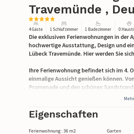
Travemünde , Deu
4 Gäste
1 Schlafzimmer
1 Badezimmer
0 Haust
Die exklusiven Ferienwohnungen in der 
hochwertige Ausstattung, Design und ei
Lübeck Travemünde. Hier werden Sie sich
Ihre Ferienwohnung befindet sich im 4. O
einmalige Aussicht genießen können. Von 
Promenade und den schönen Sandstrand bis
separates Schlafzimmer mit einem gemüt
Mehr
es sich vor dem wohligen Licht des Bio
Entertainmentsystem mit Blu-Ray-Player
Eigenschaften
Flachbildfernsehern sorgt für ausreiche
außerdem das Schlafsofa, welches zwei we
Ferienwohnung : 36 m2
Garten