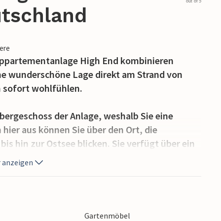
out of 5
tschland
iere
Appartementanlage High End kombinieren
ne wunderschöne Lage direkt am Strand von
 sofort wohlfühlen.
bergeschoss der Anlage, weshalb Sie eine
hier aus können Sie über den Ort, die
 hin zur Ostsee blicken. Sie verfügt über ein
lichen Doppelbett. Im Wohnbereich können Sie
 anzeigen
-Ethanol Kamins gemütlich machen. Das moderne
, Musikanlage mit MP3-Anschluss sowie 2
nd Unterhaltung. Im Wohnbereich befindet sich
itere Schlafplätze bietet. Ein Kinderbett lässt
Gartenmöbel