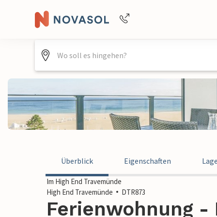
+4940688715475
Überblick
Eigenschaften
Lag
Im High End Travemünde
High End Travemünde
DTR873
Ferienwohnung - 