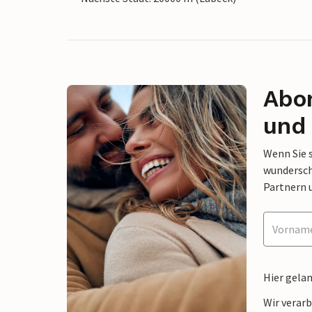
Abon
und 
Wenn Sie 
wunderschö
Partnern 
Hier gela
Wir verar