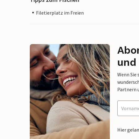
Filetierplatz im Freien
Abon
und 
Wenn Sie 
wunderschö
Partnern 
Hier gela