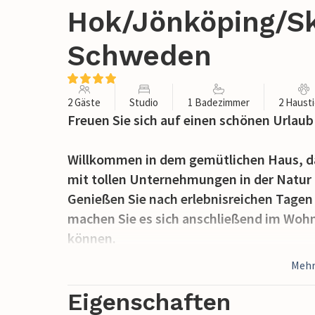
Hok/Jönköping/Ski
Schweden
2 Gäste
Studio
1 Badezimmer
2 Haust
Freuen Sie sich auf einen schönen Urlaub
Willkommen in dem gemütlichen Haus, das
mit tollen Unternehmungen in der Natur
Genießen Sie nach erlebnisreichen Tage
machen Sie es sich anschließend im Woh
können.
Mehr
Genießen Sie auf der Terrasse die Sonne u
freiem Himmel. Auf dem Gelände finden S
Eigenschaften