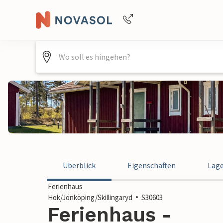
+4940688715475
Überblick
Eigenschaften
Lag
Ferienhaus
Hok/Jönköping/Skillingaryd
S30603
Ferienhaus -