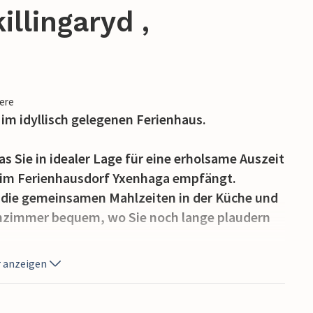
llingaryd ,
iere
 im idyllisch gelegenen Ferienhaus.
 Sie in idealer Lage für eine erholsame Auszeit
 im Ferienhausdorf Yxenhaga empfängt.
n die gemeinsamen Mahlzeiten in der Küche und
nzimmer bequem, wo Sie noch lange plaudern
 anzeigen
nd servieren Sie leckere Grillgerichte unter
ie viel Platz zum Spielen und Entspannen.