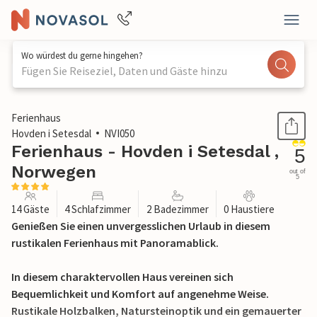
Wo würdest du gerne hingehen?
Fügen Sie Reiseziel, Daten und Gäste hinzu
1 / 35
Ferienhaus
Hovden i Setesdal
NVI050
Ferienhaus - Hovden i Setesdal ,
5
Norwegen
out of
5
14 Gäste
4 Schlafzimmer
2 Badezimmer
0 Haustiere
Genießen Sie einen unvergesslichen Urlaub in diesem
rustikalen Ferienhaus mit Panoramablick.
In diesem charaktervollen Haus vereinen sich
Bequemlichkeit und Komfort auf angenehme Weise.
Rustikale Holzbalken, Natursteinoptik und ein gemauerter