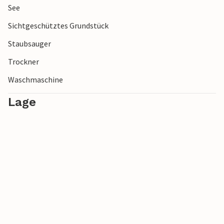
See
oder kleine Alltagsfreuden – hier verbinden sich Ruhe und
Abwechslung auf besondere Weise.
Sichtgeschütztes Grundstück
Staubsauger
Trockner
Waschmaschine
Lage