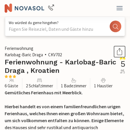
Wo würdest du gerne hingehen?
Fügen Sie Reiseziel, Daten und Gäste hinzu
1 / 24
Ferienwohnung
Karlobag-Baric Draga
CKV702
Ferienwohnung - Karlobag-Baric
5
Draga , Kroatien
out
of 5
6 Gäste
2 Schlafzimmer
1 Badezimmer
1 Haustier
Gemütliches Ferienhaus mit Meerblick.
Hierbei handelt es von einem familienfreundlichen urigen
Ferienhaus, welches Ihnen einen großen Wohnraum bietet,
um sich vollkommen entfalten zu können. Einige Elemente
des Hauses sind sehr rustikal und antiquarisch