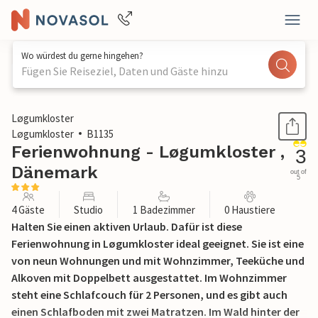
Wo würdest du gerne hingehen?
Fügen Sie Reiseziel, Daten und Gäste hinzu
1 / 15
Løgumkloster
Løgumkloster
B1135
Ferienwohnung - Løgumkloster ,
3
Dänemark
out of
5
4 Gäste
Studio
1 Badezimmer
0 Haustiere
Halten Sie einen aktiven Urlaub. Dafür ist diese
Ferienwohnung in Løgumkloster ideal geeignet. Sie ist eine
von neun Wohnungen und mit Wohnzimmer, Teeküche und
Alkoven mit Doppelbett ausgestattet. Im Wohnzimmer
steht eine Schlafcouch für 2 Personen, und es gibt auch
einen Schlafboden mit zwei Matratzen. Im Wald hinter der