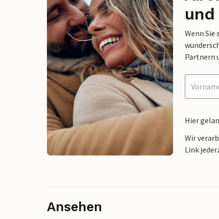
und 
Wenn Sie 
wunderschö
Partnern 
Hier gela
Wir verar
Link jeder
Ansehen