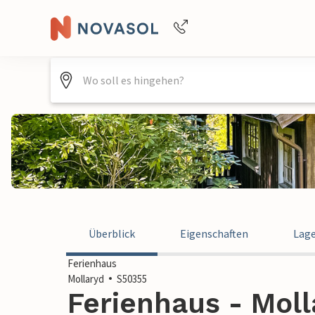
+4940688715475
Überblick
Eigenschaften
Lag
Ferienhaus
Mollaryd
S50355
Ferienhaus - Mol