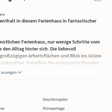
out of 5
iere
enthalt in diesem Ferienhaus in fantastischer
emütlichen Ferienhaus, nur wenige Schritte vom
 den Alltag hinter sich. Die liebevoll
 großzügigen Arbeitsflächen und Blick ins Grüne
uzubereiten. Genießen Sie entspannte Stunden
viel Tageslicht hereinlassen und eine
 anzeigen
nhaus eignet sich ideal für Paare, die eine
monisch in die waldreiche Umgebung ein.
l
Geschirrspüler
rillplatz unterhalb des Ferienhauses.
ine
Klimaanlage
die frische Waldluft ein und genießen Sie die