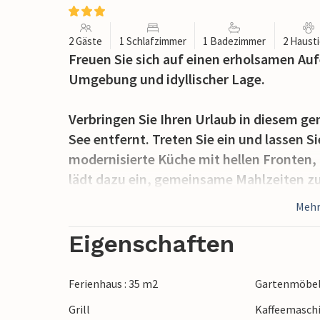
2 Gäste
1 Schlafzimmer
1 Badezimmer
2 Haust
Freuen Sie sich auf einen erholsamen Auf
Umgebung und idyllischer Lage.
Verbringen Sie Ihren Urlaub in diesem g
See entfernt. Treten Sie ein und lassen Sie
modernisierte Küche mit hellen Fronten,
lädt dazu ein, gemeinsame Mahlzeiten z
im Wohnzimmer mit großen Fenstern, die 
Mehr
angenehme Atmosphäre schaffen. Das Ferie
naturnahe Auszeit suchen.
Eigenschaften
Das traditionelle Holzhaus fügt sich har
Ferienhaus : 35 m2
Gartenmöbe
Nutzen Sie die langen Sommerabende am G
Grill
Kaffeemasch
Lauschen Sie dem Vogelgesang, atmen Sie 