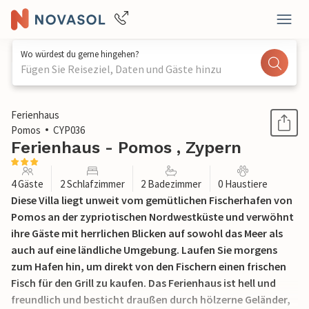
Wo würdest du gerne hingehen?
Fügen Sie Reiseziel, Daten und Gäste hinzu
1 / 11
Ferienhaus
Pomos
CYP036
Ferienhaus - Pomos , Zypern
4 Gäste
2 Schlafzimmer
2 Badezimmer
0 Haustiere
Diese Villa liegt unweit vom gemütlichen Fischerhafen von
Pomos an der zypriotischen Nordwestküste und verwöhnt
ihre Gäste mit herrlichen Blicken auf sowohl das Meer als
auch auf eine ländliche Umgebung. Laufen Sie morgens
zum Hafen hin, um direkt von den Fischern einen frischen
Fisch für den Grill zu kaufen. Das Ferienhaus ist hell und
freundlich und besticht draußen durch hölzerne Geländer,