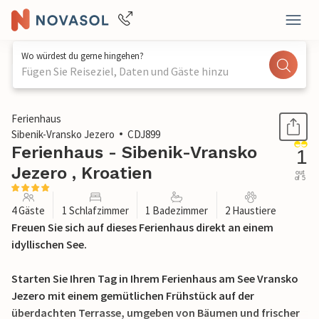
Wo würdest du gerne hingehen?
Fügen Sie Reiseziel, Daten und Gäste hinzu
1 / 35
Ferienhaus
Sibenik-Vransko Jezero
CDJ899
Ferienhaus - Sibenik-Vransko
1
Jezero , Kroatien
out
of 5
4 Gäste
1 Schlafzimmer
1 Badezimmer
2 Haustiere
Freuen Sie sich auf dieses Ferienhaus direkt an einem
idyllischen See.
Starten Sie Ihren Tag in Ihrem Ferienhaus am See Vransko
Jezero mit einem gemütlichen Frühstück auf der
überdachten Terrasse, umgeben von Bäumen und frischer