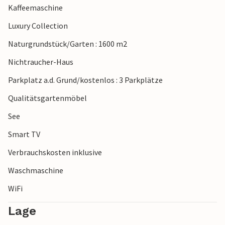
Kaffeemaschine
Ein zusätzliches Highlight des Ferienhauses ist der
Aussichtspunkt, von dem aus Sie einen unvergesslichen
Luxury Collection
Blick auf den Vransko Jezero und die wunderschöne
Naturgrundstück/Garten : 1600 m2
Umgebung haben. Lassen Sie sich von der einzigartigen
Landschaft verzaubern und genießen Sie einen Urlaub
Nichtraucher-Haus
voller Entspannung und Naturerlebnisse.
Parkplatz a.d. Grund/kostenlos : 3 Parkplätze
Qualitätsgartenmöbel
See
Smart TV
Verbrauchskosten inklusive
Waschmaschine
WiFi
Lage