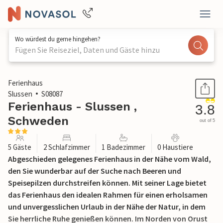
Wo würdest du gerne hingehen?
Fügen Sie Reiseziel, Daten und Gäste hinzu
1 / 15
Ferienhaus
Slussen
S08087
Ferienhaus - Slussen ,
3.8
Schweden
out of 5
5 Gäste
2 Schlafzimmer
1 Badezimmer
0 Haustiere
Abgeschieden gelegenes Ferienhaus in der Nähe vom Wald,
den Sie wunderbar auf der Suche nach Beeren und
Speisepilzen durchstreifen können. Mit seiner Lage bietet
das Ferienhaus den idealen Rahmen für einen erholsamen
und unvergesslichen Urlaub in der Nähe der Natur, in dem
Sie herrliche Ruhe genießen können. Im Norden von Orust