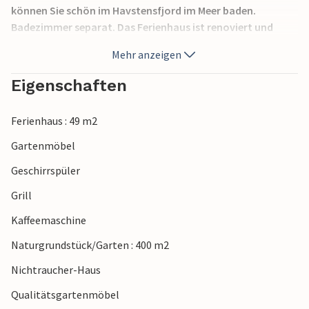
können Sie schön im Havstensfjord im Meer baden.
Badezimmer separat. Das Ferienhaus ist renoviert und
besitzt ein helles, sehr einladendes Inneres. Hier werden Sie
Mehr anzeigen
sich bestimmt wohl fühlen. Auch wenn sie auf der schönen
Holzterrasse sitzen und die Aussicht vom erhöhrt
Eigenschaften
platzierten Haus genießen.
Ferienhaus : 49 m2
Gartenmöbel
Geschirrspüler
Grill
Kaffeemaschine
Naturgrundstück/Garten : 400 m2
Nichtraucher-Haus
Qualitätsgartenmöbel