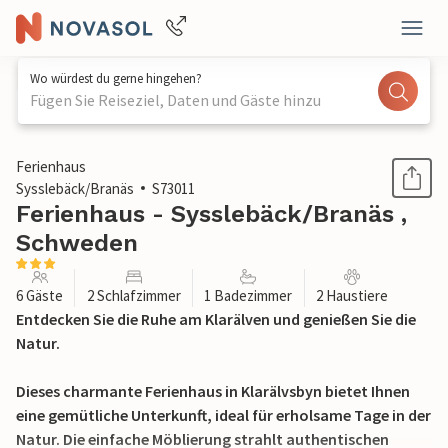
Wo würdest du gerne hingehen?
Fügen Sie Reiseziel, Daten und Gäste hinzu
1 / 16
Ferienhaus
Sysslebäck/Branäs
S73011
Ferienhaus - Sysslebäck/Branäs ,
Schweden
6 Gäste
2 Schlafzimmer
1 Badezimmer
2 Haustiere
Entdecken Sie die Ruhe am Klarälven und genießen Sie die
Natur.
Dieses charmante Ferienhaus in Klarälvsbyn bietet Ihnen
eine gemütliche Unterkunft, ideal für erholsame Tage in der
Natur. Die einfache Möblierung strahlt authentischen