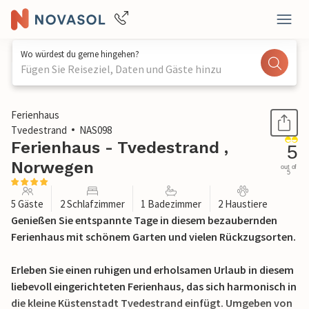
Wo würdest du gerne hingehen?
Fügen Sie Reiseziel, Daten und Gäste hinzu
1 / 24
Ferienhaus
Tvedestrand
NAS098
Ferienhaus - Tvedestrand ,
5
Norwegen
out of
5
5 Gäste
2 Schlafzimmer
1 Badezimmer
2 Haustiere
Genießen Sie entspannte Tage in diesem bezaubernden
Ferienhaus mit schönem Garten und vielen Rückzugsorten.
Erleben Sie einen ruhigen und erholsamen Urlaub in diesem
liebevoll eingerichteten Ferienhaus, das sich harmonisch in
die kleine Küstenstadt Tvedestrand einfügt. Umgeben von