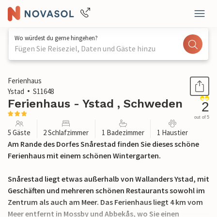
Wo würdest du gerne hingehen?
Fügen Sie Reiseziel, Daten und Gäste hinzu
1 / 25
Ferienhaus
Ystad
S11648
Ferienhaus - Ystad , Schweden
2
out of 5
5 Gäste
2 Schlafzimmer
1 Badezimmer
1 Haustier
Am Rande des Dorfes Snårestad finden Sie dieses schöne
Ferienhaus mit einem schönen Wintergarten.
Snårestad liegt etwas außerhalb von Wallanders Ystad, mit
Geschäften und mehreren schönen Restaurants sowohl im
Zentrum als auch am Meer. Das Ferienhaus liegt 4 km vom
Meer entfernt in Mossby und Abbekås, wo Sie einen